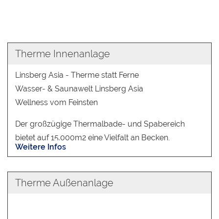
Therme Innenanlage
Linsberg Asia - Therme statt Ferne
Wasser- & Saunawelt Linsberg Asia
Wellness vom Feinsten
Der großzügige Thermalbade- und Spabereich
bietet auf 15.000m2 eine Vielfalt an Becken,
Weitere Infos
sowie thematisierte Saunen und Kabinen.
Mineralische Bestandteile verleihen dem 35 Grad
warmen Thermalwasser der Therme Linsberg seine
Therme Außenanlage
spezielle wohltuende Wirkung.
In der Therme Linsberg stehen den Gästen 11 Pools